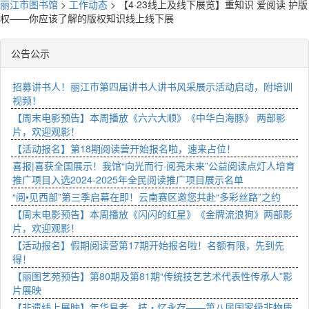
丽江市图书馆
>
工作动态
>
【4·23线上及线下展览】重知识 爱阅读 护版
权——你应该了解的版权知识线上线下展
公告公示
招募讲书人！丽江市第四届讲书人讲书风采展示活动启动，附培训
视频！
【周末电影预告】本周播放《六六大顺》《中华白海豚》 两部影
片，欢迎观影！
【活动报名】第18期阅读营开始报名啦，速来占位！
喜报|喜获全国展示！我馆“向光而行·阅亮未来”公益阅读点灯人培育
推广项目入选2024-2025年全民阅读推广项目展示名单
“阅•见西部”第三季启幕在即！云南赛区邀您共赴“多彩丝路”之约
【周末电影预告】本周播放《闪闪的红星》《金牌流浪狗》两部影
片，欢迎观影！
【活动报名】假期阅读营第17期开始报名啦！名额有限，先到先
得！
【丽图艺苑预告】第80期及第81期“传统技艺艺术代表性传承人”影
片展映
【非遗线上展映】年华易老，技・忆永存——第八届国家级非物质