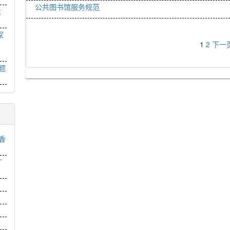
公共图书馆服务规范
性
家
1
2
下一
6
题
香
广