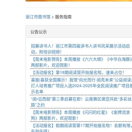
丽江市图书馆
>
服务指南
公告公示
招募讲书人！丽江市第四届讲书人讲书风采展示活动启
动，附培训视频！
【周末电影预告】本周播放《六六大顺》《中华白海豚
两部影片，欢迎观影！
【活动报名】第18期阅读营开始报名啦，速来占位！
喜报|喜获全国展示！我馆“向光而行·阅亮未来”公益阅读
灯人培育推广项目入选2024-2025年全民阅读推广项目
示名单
“阅•见西部”第三季启幕在即！云南赛区邀您共赴“多彩丝
路”之约
【周末电影预告】本周播放《闪闪的红星》《金牌流浪
狗》两部影片，欢迎观影！
【活动报名】假期阅读营第17期开始报名啦！名额有限
先到先得！