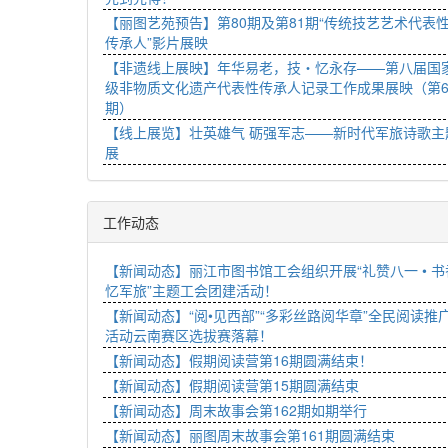
【丽图艺苑预告】第80期及第81期“传统技艺艺术代表
传承人”影片展映
【非遗线上展映】年华易老，技・忆永存——第八届国
级非物质文化遗产代表性传承人记录工作成果展映（第
期）
【线上展览】壮英雄气 砺强军志——新时代军旅诗歌主
展
工作动态
【新闻动态】丽江市图书馆工会组织开展“礼赞八一 • 书
忆军旅”主题工会团建活动！
【新闻动态】“阅•见西部”“多彩丝路阅华章”全民阅读推
活动云南赛区选拔赛落幕！
【新闻动态】假期阅读营第16期圆满结束！
【新闻动态】假期阅读营第15期圆满结束
【新闻动态】周末故事会第162期如期举行
【新闻动态】丽图周末故事会第161期圆满结束