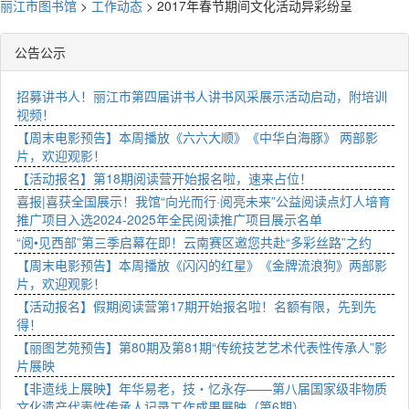
丽江市图书馆
>
工作动态
>
2017年春节期间文化活动异彩纷呈
公告公示
招募讲书人！丽江市第四届讲书人讲书风采展示活动启动，附培训
视频！
【周末电影预告】本周播放《六六大顺》《中华白海豚》 两部影
片，欢迎观影！
【活动报名】第18期阅读营开始报名啦，速来占位！
喜报|喜获全国展示！我馆“向光而行·阅亮未来”公益阅读点灯人培育
推广项目入选2024-2025年全民阅读推广项目展示名单
“阅•见西部”第三季启幕在即！云南赛区邀您共赴“多彩丝路”之约
【周末电影预告】本周播放《闪闪的红星》《金牌流浪狗》两部影
片，欢迎观影！
【活动报名】假期阅读营第17期开始报名啦！名额有限，先到先
得！
【丽图艺苑预告】第80期及第81期“传统技艺艺术代表性传承人”影
片展映
【非遗线上展映】年华易老，技・忆永存——第八届国家级非物质
文化遗产代表性传承人记录工作成果展映（第6期）