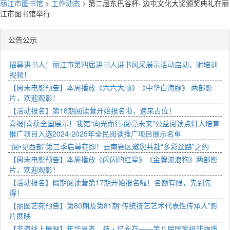
丽江市图书馆
>
工作动态
>
第二届东巴谷杯· 边屯文化大奖颁奖典礼在丽
江市图书馆举行
公告公示
招募讲书人！丽江市第四届讲书人讲书风采展示活动启动，附培训
视频！
【周末电影预告】本周播放《六六大顺》《中华白海豚》 两部影
片，欢迎观影！
【活动报名】第18期阅读营开始报名啦，速来占位！
喜报|喜获全国展示！我馆“向光而行·阅亮未来”公益阅读点灯人培育
推广项目入选2024-2025年全民阅读推广项目展示名单
“阅•见西部”第三季启幕在即！云南赛区邀您共赴“多彩丝路”之约
【周末电影预告】本周播放《闪闪的红星》《金牌流浪狗》两部影
片，欢迎观影！
【活动报名】假期阅读营第17期开始报名啦！名额有限，先到先
得！
【丽图艺苑预告】第80期及第81期“传统技艺艺术代表性传承人”影
片展映
【非遗线上展映】年华易老，技・忆永存——第八届国家级非物质