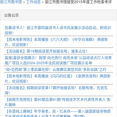
丽江市图书馆
>
工作动态
>
丽江市图书馆接受2015年度工作检查考评
公告公示
招募讲书人！丽江市第四届讲书人讲书风采展示活动启动，附培训
视频！
【周末电影预告】本周播放《六六大顺》《中华白海豚》 两部影
片，欢迎观影！
【活动报名】第18期阅读营开始报名啦，速来占位！
喜报|喜获全国展示！我馆“向光而行·阅亮未来”公益阅读点灯人培育
推广项目入选2024-2025年全民阅读推广项目展示名单
“阅•见西部”第三季启幕在即！云南赛区邀您共赴“多彩丝路”之约
【周末电影预告】本周播放《闪闪的红星》《金牌流浪狗》两部影
片，欢迎观影！
【活动报名】假期阅读营第17期开始报名啦！名额有限，先到先
得！
【丽图艺苑预告】第80期及第81期“传统技艺艺术代表性传承人”影
片展映
【非遗线上展映】年华易老，技・忆永存——第八届国家级非物质
文化遗产代表性传承人记录工作成果展映（第6期）