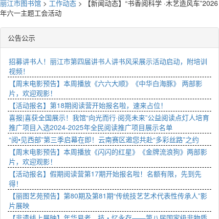
丽江市图书馆
>
工作动态
>
【新闻动态】“书香阅科学 ·木艺造风车”2026
年六一主题工会活动
公告公示
招募讲书人！丽江市第四届讲书人讲书风采展示活动启动，附培训
视频！
【周末电影预告】本周播放《六六大顺》《中华白海豚》 两部影
片，欢迎观影！
【活动报名】第18期阅读营开始报名啦，速来占位！
喜报|喜获全国展示！我馆“向光而行·阅亮未来”公益阅读点灯人培育
推广项目入选2024-2025年全民阅读推广项目展示名单
“阅•见西部”第三季启幕在即！云南赛区邀您共赴“多彩丝路”之约
【周末电影预告】本周播放《闪闪的红星》《金牌流浪狗》两部影
片，欢迎观影！
【活动报名】假期阅读营第17期开始报名啦！名额有限，先到先
得！
【丽图艺苑预告】第80期及第81期“传统技艺艺术代表性传承人”影
片展映
【非遗线上展映】年华易老，技・忆永存——第八届国家级非物质