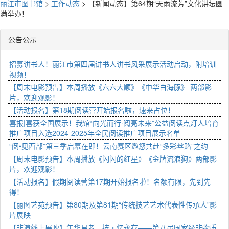
丽江市图书馆
>
工作动态
>
【新闻动态】第64期“天雨流芳”文化讲坛圆
满举办！
公告公示
招募讲书人！丽江市第四届讲书人讲书风采展示活动启动，附培训
视频！
【周末电影预告】本周播放《六六大顺》《中华白海豚》 两部影
片，欢迎观影！
【活动报名】第18期阅读营开始报名啦，速来占位！
喜报|喜获全国展示！我馆“向光而行·阅亮未来”公益阅读点灯人培育
推广项目入选2024-2025年全民阅读推广项目展示名单
“阅•见西部”第三季启幕在即！云南赛区邀您共赴“多彩丝路”之约
【周末电影预告】本周播放《闪闪的红星》《金牌流浪狗》两部影
片，欢迎观影！
【活动报名】假期阅读营第17期开始报名啦！名额有限，先到先
得！
【丽图艺苑预告】第80期及第81期“传统技艺艺术代表性传承人”影
片展映
【非遗线上展映】年华易老，技・忆永存——第八届国家级非物质