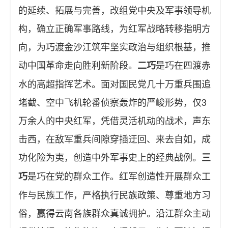
的延续、拓展与完善，改组党中央及军事领导机
构，确立正确军事路线，为红军战略转移指明方
向，为巧渡金沙江筑牢坚实政治与组织根基，推
动中国革命走向胜利新阶段。
是巧在四渡赤
二
巧
水的高超指挥艺术。面对国民党几十万重兵围追
堵截、空中飞机轮番侦察轰炸的严峻形势，仅3
万余人的中央红军，凭借灵活机动的战术，声东
击西，在敌军重兵间隙穿插迂回、来去自如，成
功化险为夷，创造中外军事史上的经典战例。
三
是巧在党的群众工作。红军创造性开展群众工
巧
作与民族工作，严格执行民族政策、尊重地方习
俗，赢得云南各族群众真诚拥护。沿江群众主动