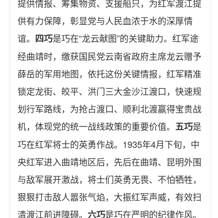
提供情报、筹集物资、支援船只，为红军渡江提
供有力保障，彰显党与人民血浓于水的深厚情
谊。
是巧在“龙云献图”的关键助力。红军途
四巧
经曲靖时，缴获国民党云南省政府主席龙云赠予
薛岳的军用地图，依托这份关键情报，红军精准
锁定龙街、皎平、洪门三大金沙江渡口，快速规
划行军路线，为抢占渡口、顺利北渡赢得宝贵战
机，体现党的统一战线政策的重要价值。
是
五巧
巧在红军将士的英勇作战。1935年4月下旬，中
央红军进入曲靖地区后，先后在曲靖、昆明外围
与敌军展开激战，将士们英勇无畏、不怕牺牲，
狠狠打击敌人嚣张气焰，大振红军声威，有效扫
清渡江前进障碍。
是巧在严明的纪律作风。
六巧