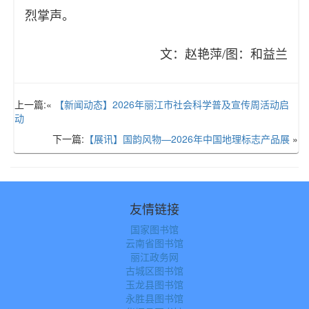
烈掌声。
文：赵艳萍/图：和益兰
上一篇:«
【新闻动态】2026年丽江市社会科学普及宣传周活动启
动
下一篇:
【展讯】国韵风物—2026年中国地理标志产品展
»
友情链接
国家图书馆
云南省图书馆
丽江政务网
古城区图书馆
玉龙县图书馆
永胜县图书馆