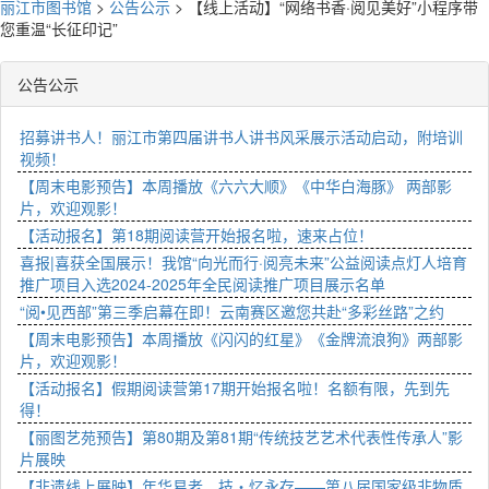
丽江市图书馆
>
公告公示
>
【线上活动】“网络书香·阅见美好”小程序带
您重温“长征印记”
公告公示
招募讲书人！丽江市第四届讲书人讲书风采展示活动启动，附培训
视频！
【周末电影预告】本周播放《六六大顺》《中华白海豚》 两部影
片，欢迎观影！
【活动报名】第18期阅读营开始报名啦，速来占位！
喜报|喜获全国展示！我馆“向光而行·阅亮未来”公益阅读点灯人培育
推广项目入选2024-2025年全民阅读推广项目展示名单
“阅•见西部”第三季启幕在即！云南赛区邀您共赴“多彩丝路”之约
【周末电影预告】本周播放《闪闪的红星》《金牌流浪狗》两部影
片，欢迎观影！
【活动报名】假期阅读营第17期开始报名啦！名额有限，先到先
得！
【丽图艺苑预告】第80期及第81期“传统技艺艺术代表性传承人”影
片展映
【非遗线上展映】年华易老，技・忆永存——第八届国家级非物质