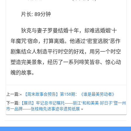
片长: 89分钟
狄克与妻子罗曼结婚十年，却难逃婚姻‘十
年魔咒’宿命，打算离婚。他通过“密室逃脱”恶作
剧集结众人制造平行时空的好戏，用另一个时空
塑造完美景象，经历了一系列啼笑皆非、惊心动
魄的故事。
上一篇:«
【周末故事会预告】第158期：《谁是最美劳动者》
下一篇:
【展讯】牢记总书记嘱托——丽江“和和美美·好日子”暨一州
市一品牌——张桂梅先进事迹非遗剪纸展
»