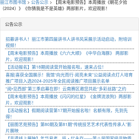
丽江市图书馆
>
公告公示
>
【周末电影预告】本周播放《朝花夕拾
（2024）》《你猜我是不是英雄》两部影片，欢迎观影！
公告公示
招募讲书人！丽江市第四届讲书人讲书风采展示活动启动，附培训
视频！
【周末电影预告】本周播放《六六大顺》《中华白海豚》 两部影
片，欢迎观影！
【活动报名】第18期阅读营开始报名啦，速来占位！
喜报|喜获全国展示！我馆“向光而行·阅亮未来”公益阅读点灯人培育
推广项目入选2024-2025年全民阅读推广项目展示名单
“阅•见西部”第三季启幕在即！云南赛区邀您共赴“多彩丝路”之约
【周末电影预告】本周播放《闪闪的红星》《金牌流浪狗》两部影
片，欢迎观影！
【活动报名】假期阅读营第17期开始报名啦！名额有限，先到先
得！
【丽图艺苑预告】第80期及第81期“传统技艺艺术代表性传承人”影
片展映
【非遗线上展映】年华易老，技・忆永存——第八届国家级非物质