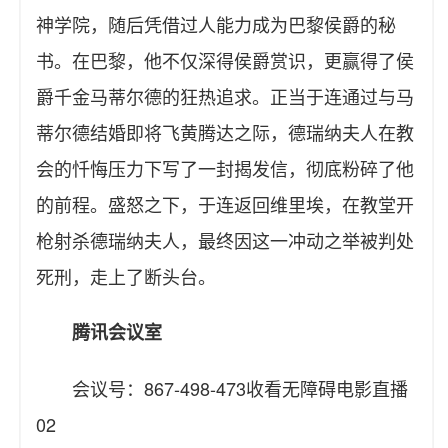
神学院，随后凭借过人能力成为巴黎侯爵的秘
书。在巴黎，他不仅深得侯爵赏识，更赢得了侯
爵千金马蒂尔德的狂热追求。正当于连通过与马
蒂尔德结婚即将飞黄腾达之际，德瑞纳夫人在教
会的忏悔压力下写了一封揭发信，彻底粉碎了他
的前程。盛怒之下，于连返回维里埃，在教堂开
枪射杀德瑞纳夫人，最终因这一冲动之举被判处
死刑，走上了断头台。
腾讯会议室
会议号：867-498-473收看无障碍电影直播
02