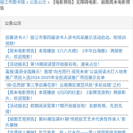
丽江市图书馆
>
公告公示
>
【电影预告】无障碍电影、丽图周末电影预
告
公告公示
招募讲书人！丽江市第四届讲书人讲书风采展示活动启动，附培训
视频！
【周末电影预告】本周播放《六六大顺》《中华白海豚》 两部影
片，欢迎观影！
【活动报名】第18期阅读营开始报名啦，速来占位！
喜报|喜获全国展示！我馆“向光而行·阅亮未来”公益阅读点灯人培育
推广项目入选2024-2025年全民阅读推广项目展示名单
“阅•见西部”第三季启幕在即！云南赛区邀您共赴“多彩丝路”之约
【周末电影预告】本周播放《闪闪的红星》《金牌流浪狗》两部影
片，欢迎观影！
【活动报名】假期阅读营第17期开始报名啦！名额有限，先到先
得！
【丽图艺苑预告】第80期及第81期“传统技艺艺术代表性传承人”影
片展映
【非遗线上展映】年华易老，技・忆永存——第八届国家级非物质