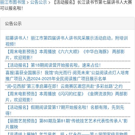
丽江市图书馆
>
公告公示
>
【活动报名】长江读书节第七届讲书人大赛
可以报名啦！
公告公示
招募讲书人！丽江市第四届讲书人讲书风采展示活动启动，附培训
视频！
【周末电影预告】本周播放《六六大顺》《中华白海豚》 两部影
片，欢迎观影！
【活动报名】第18期阅读营开始报名啦，速来占位！
喜报|喜获全国展示！我馆“向光而行·阅亮未来”公益阅读点灯人培育
推广项目入选2024-2025年全民阅读推广项目展示名单
“阅•见西部”第三季启幕在即！云南赛区邀您共赴“多彩丝路”之约
【周末电影预告】本周播放《闪闪的红星》《金牌流浪狗》两部影
片，欢迎观影！
【活动报名】假期阅读营第17期开始报名啦！名额有限，先到先
得！
【丽图艺苑预告】第80期及第81期“传统技艺艺术代表性传承人”影
片展映
【非遗线上展映】年华易老，技・忆永存——第八届国家级非物质