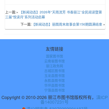
上一篇:«
【新闻动态】2026年“天雨流芳 书香丽江”全民阅读暨第
三届“悦读月”系列活动启幕
下一篇:
【新闻动态】丽图周末故事会第156期圆满结束
»
友情链接
国家图书馆
云南省图书馆
丽江政务网
古城区图书馆
玉龙县图书馆
永胜县图书馆
华坪县图书馆
宁蒗县图书馆
Copyright © 2010-2026 丽江市图书馆版权所有，
滇ICP
备14007231号
滇公网安备 53070202001187号