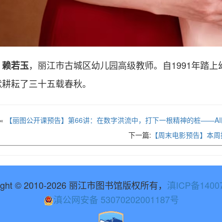
，丽江市古城区幼儿园高级教师。自1991年踏
赖若玉
默耕耘了三十五载春秋。
«
【丽图公开课预告】第66讲：在数字洪流中，打下一根精神的桩——A
下一篇:
【周末电影预告】本周
right © 2010-2026 丽江市图书馆版权所有，
滇ICP备1400
滇公网安备 53070202001187号