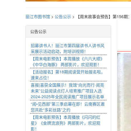
丽江市图书馆
>
公告公示
>
【周末故事会预告】第156期
公告公示
招募讲书人！丽江市第四届讲书人讲书风
采展示活动启动，附培训视频！
【周末电影预告】本周播放《六六大顺》
《中华白海豚》 两部影片，欢迎观影！
【活动报名】第18期阅读营开始报名啦，
速来占位！
喜报|喜获全国展示！我馆“向光而行·阅亮
未来”公益阅读点灯人培育推广项目入选
2024-2025年全民阅读推广项目展示名单
“阅•见西部”第三季启幕在即！云南赛区邀
您共赴“多彩丝路”之约
【周末电影预告】本周播放《闪闪的红
星》《金牌流浪狗》两部影片，欢迎观
影！