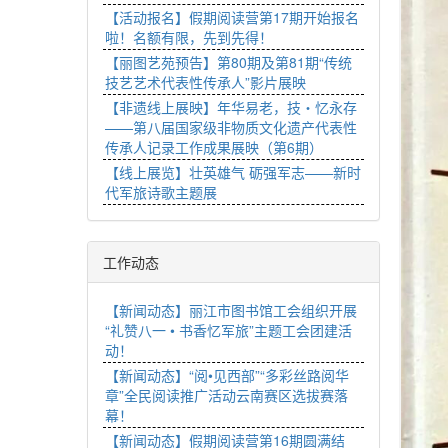
【活动报名】假期阅读营第17期开始报名
啦！名额有限，先到先得！
【丽图艺苑预告】第80期及第81期“传统
技艺艺术代表性传承人”影片展映
【非遗线上展映】年华易老，技・忆永存
——第八届国家级非物质文化遗产代表性
传承人记录工作成果展映（第6期）
【线上展览】壮英雄气 砺强军志——新时
代军旅诗歌主题展
工作动态
【新闻动态】丽江市图书馆工会组织开展
“礼赞八一 • 书香忆军旅”主题工会团建活
动！
【新闻动态】“阅•见西部”“多彩丝路阅华
章”全民阅读推广活动云南赛区选拔赛落
幕！
【新闻动态】假期阅读营第16期圆满结