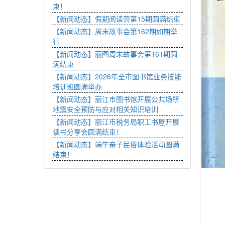
束！
【新闻动态】假期阅读营第15期圆满结束
【新闻动态】周末故事会第162期如期举
行
【新闻动态】丽图周末故事会第161期圆
满结束
【新闻动态】2026年全市图书馆业务技能
培训班圆满举办
【新闻动态】丽江市图书馆开展公共场所
地震安全预防与应对相关知识培训
【新闻动态】丽江市税务局职工书屋开展
读书分享会圆满结束！
【新闻动态】端午亲子民俗体验活动圆满
结束！