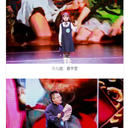
少儿组：聂宇萱