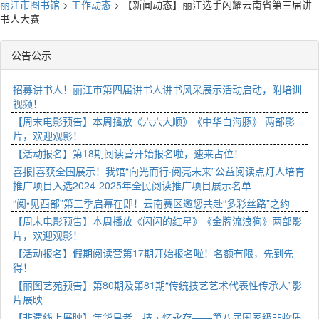
丽江市图书馆
>
工作动态
>
【新闻动态】丽江选手闪耀云南省第三届讲
书人大赛
公告公示
招募讲书人！丽江市第四届讲书人讲书风采展示活动启动，附培训
视频！
【周末电影预告】本周播放《六六大顺》《中华白海豚》 两部影
片，欢迎观影！
【活动报名】第18期阅读营开始报名啦，速来占位！
喜报|喜获全国展示！我馆“向光而行·阅亮未来”公益阅读点灯人培育
推广项目入选2024-2025年全民阅读推广项目展示名单
“阅•见西部”第三季启幕在即！云南赛区邀您共赴“多彩丝路”之约
【周末电影预告】本周播放《闪闪的红星》《金牌流浪狗》两部影
片，欢迎观影！
【活动报名】假期阅读营第17期开始报名啦！名额有限，先到先
得！
【丽图艺苑预告】第80期及第81期“传统技艺艺术代表性传承人”影
片展映
【非遗线上展映】年华易老，技・忆永存——第八届国家级非物质