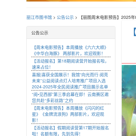
丽江市图书馆
>
公告公示
>
【丽图周末电影预告】2025年
【
公告公示
【周末电影预告】本周播放《六六大顺》
《中华白海豚》 两部影片，欢迎观影！
【活动报名】第18期阅读营开始报名啦，
速来占位！
喜报|喜获全国展示！我馆“向光而行·阅亮
未来”公益阅读点灯人培育推广项目入选
2024-2025年全民阅读推广项目展示名单
“阅•见西部”第三季启幕在即！云南赛区邀
您共赴“多彩丝路”之约
【周末电影预告】本周播放《闪闪的红
星》《金牌流浪狗》两部影片，欢迎观
影！
【活动报名】假期阅读营第17期开始报名
啦！名额有限，先到先得！