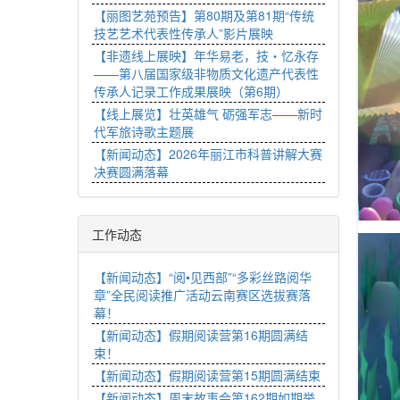
【丽图艺苑预告】第80期及第81期“传统
技艺艺术代表性传承人”影片展映
【非遗线上展映】年华易老，技・忆永存
——第八届国家级非物质文化遗产代表性
传承人记录工作成果展映（第6期）
【线上展览】壮英雄气 砺强军志——新时
代军旅诗歌主题展
【新闻动态】2026年丽江市科普讲解大赛
决赛圆满落幕
工作动态
【新闻动态】“阅•见西部”“多彩丝路阅华
章”全民阅读推广活动云南赛区选拔赛落
幕！
【新闻动态】假期阅读营第16期圆满结
束！
【新闻动态】假期阅读营第15期圆满结束
【新闻动态】周末故事会第162期如期举