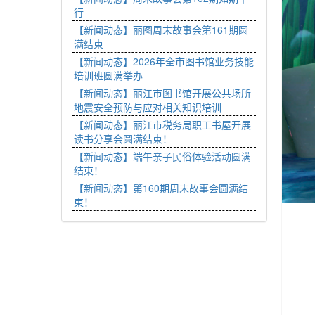
行
【新闻动态】丽图周末故事会第161期圆
满结束
【新闻动态】2026年全市图书馆业务技能
培训班圆满举办
【新闻动态】丽江市图书馆开展公共场所
地震安全预防与应对相关知识培训
【新闻动态】丽江市税务局职工书屋开展
读书分享会圆满结束！
【新闻动态】端午亲子民俗体验活动圆满
结束！
【新闻动态】第160期周末故事会圆满结
束！