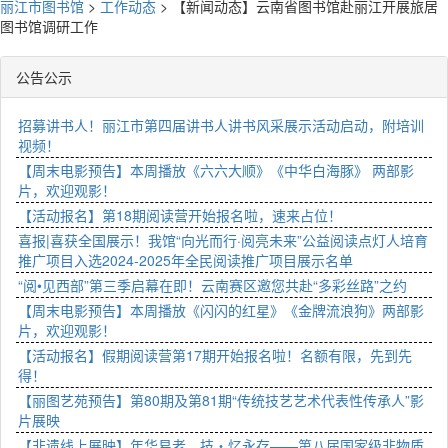
丽江市图书馆
>
工作动态
>
【新闻动态】云南省图书馆赴丽江开展旅居
图书馆调研工作
公告公示
招募讲书人！丽江市第四届讲书人讲书风采展示活动启动，附培训
视频！
【周末电影预告】本周播放《六六大顺》《中华白海豚》 两部影
片，欢迎观影！
【活动报名】第18期阅读营开始报名啦，速来占位！
喜报|喜获全国展示！我馆“向光而行·阅亮未来”公益阅读点灯人培育
推广项目入选2024-2025年全民阅读推广项目展示名单
“阅•见西部”第三季启幕在即！云南赛区邀您共赴“多彩丝路”之约
【周末电影预告】本周播放《闪闪的红星》《金牌流浪狗》两部影
片，欢迎观影！
【活动报名】假期阅读营第17期开始报名啦！名额有限，先到先
得！
【丽图艺苑预告】第80期及第81期“传统技艺艺术代表性传承人”影
片展映
【非遗线上展映】年华易老，技・忆永存——第八届国家级非物质