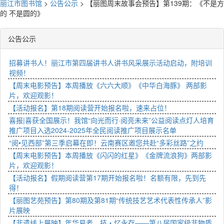
丽江市图书馆
>
公告公示
>
【丽图周末故事会预告】第139期：《不是方
的 不是圆的》
公告公示
招募讲书人！丽江市第四届讲书人讲书风采展示活动启动，附培训
视频！
【周末电影预告】本周播放《六六大顺》《中华白海豚》 两部影
片，欢迎观影！
【活动报名】第18期阅读营开始报名啦，速来占位！
喜报|喜获全国展示！我馆“向光而行·阅亮未来”公益阅读点灯人培育
推广项目入选2024-2025年全民阅读推广项目展示名单
“阅•见西部”第三季启幕在即！云南赛区邀您共赴“多彩丝路”之约
【周末电影预告】本周播放《闪闪的红星》《金牌流浪狗》两部影
片，欢迎观影！
【活动报名】假期阅读营第17期开始报名啦！名额有限，先到先
得！
【丽图艺苑预告】第80期及第81期“传统技艺艺术代表性传承人”影
片展映
【非遗线上展映】年华易老，技・忆永存——第八届国家级非物质