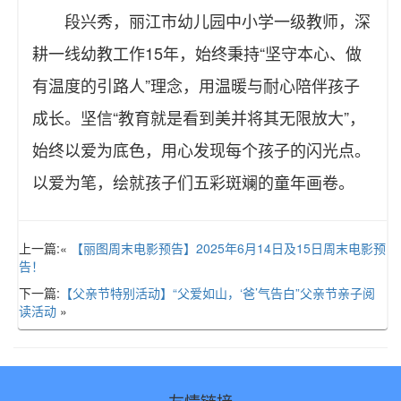
段兴秀，丽江市幼儿园中小学一级教师，深
耕一线幼教工作15年，始终秉持“坚守本心、做
有温度的引路人”理念，用温暖与耐心陪伴孩子
成长。坚信“教育就是看到美并将其无限放大”，
始终以爱为底色，用心发现每个孩子的闪光点。
以爱为笔，绘就孩子们五彩斑斓的童年画卷。
上一篇:«
【丽图周末电影预告】2025年6月14日及15日周末电影预
告！
下一篇:
【父亲节特别活动】“父爱如山，‘爸’气告白”父亲节亲子阅
读活动
»