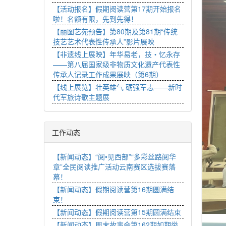
【活动报名】假期阅读营第17期开始报名
啦！名额有限，先到先得！
【丽图艺苑预告】第80期及第81期“传统
技艺艺术代表性传承人”影片展映
【非遗线上展映】年华易老，技・忆永存
——第八届国家级非物质文化遗产代表性
传承人记录工作成果展映（第6期）
【线上展览】壮英雄气 砺强军志——新时
代军旅诗歌主题展
工作动态
【新闻动态】“阅•见西部”“多彩丝路阅华
章”全民阅读推广活动云南赛区选拔赛落
幕！
【新闻动态】假期阅读营第16期圆满结
束！
【新闻动态】假期阅读营第15期圆满结束
【新闻动态】周末故事会第162期如期举