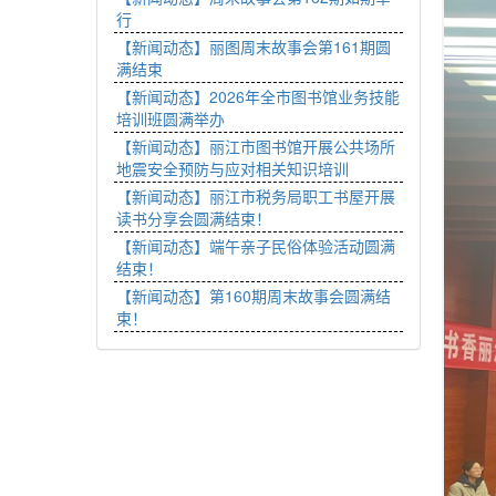
行
【新闻动态】丽图周末故事会第161期圆
满结束
【新闻动态】2026年全市图书馆业务技能
培训班圆满举办
【新闻动态】丽江市图书馆开展公共场所
地震安全预防与应对相关知识培训
【新闻动态】丽江市税务局职工书屋开展
读书分享会圆满结束！
【新闻动态】端午亲子民俗体验活动圆满
结束！
【新闻动态】第160期周末故事会圆满结
束！