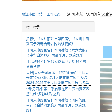
丽江市图书馆
>
工作动态
>
【新闻动态】“天雨流芳”文化
公告公示
招募讲书人！丽江市第四届讲书人讲书风
采展示活动启动，附培训视频！
【周末电影预告】本周播放《六六大顺》
《中华白海豚》 两部影片，欢迎观影！
【活动报名】第18期阅读营开始报名啦，
速来占位！
喜报|喜获全国展示！我馆“向光而行·阅亮
未来”公益阅读点灯人培育推广项目入选
2024-2025年全民阅读推广项目展示名单
“阅•见西部”第三季启幕在即！云南赛区邀
您共赴“多彩丝路”之约
【周末电影预告】本周播放《闪闪的红
星》《金牌流浪狗》两部影片，欢迎观
影！