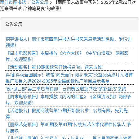
丽江市图书馆
>
公告公示
>
【丽图周末故事会预告】2025年2月22日欢
迎来图书馆听“神笔马良”的故事！
公告公示
招募讲书人！丽江市第四届讲书人讲书风采展示活动启动，附培训
视频！
【周末电影预告】本周播放《六六大顺》《中华白海豚》 两部影
片，欢迎观影！
【活动报名】第18期阅读营开始报名啦，速来占位！
喜报|喜获全国展示！我馆“向光而行·阅亮未来”公益阅读点灯人培育
推广项目入选2024-2025年全民阅读推广项目展示名单
“阅•见西部”第三季启幕在即！云南赛区邀您共赴“多彩丝路”之约
【周末电影预告】本周播放《闪闪的红星》《金牌流浪狗》两部影
片，欢迎观影！
【活动报名】假期阅读营第17期开始报名啦！名额有限，先到先
得！
【丽图艺苑预告】第80期及第81期“传统技艺艺术代表性传承人”影
片展映
【非遗线上展映】年华易老，技・忆永存——第八届国家级非物质