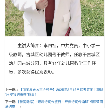
李四祯，中共党员，中小学一
主讲人简介：
级教师，古城区幼儿园骨干教师，任教于古城区
幼儿园古城分园，具有11年幼儿园教学工作经
历，多次获得优秀表彰。
上一篇:«
【丽图周末故事会预告】2025年2月15日欢迎来图书馆听
“压岁钱的由来”故事！
下一篇:
【新闻动态】“跟着诗词去旅行・经典诗词传诵班”阅读营圆
满结束！
»