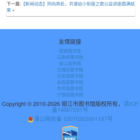
下一篇:
【新闻动态】同向奔赴，共谱幼小衔接之歌公益讲座圆满结
束
»
友情链接
国家图书馆
云南省图书馆
丽江政务网
古城区图书馆
玉龙县图书馆
永胜县图书馆
华坪县图书馆
宁蒗县图书馆
Copyright © 2010-2026 丽江市图书馆版权所有，
滇ICP
备14007231号
滇公网安备 53070202001187号