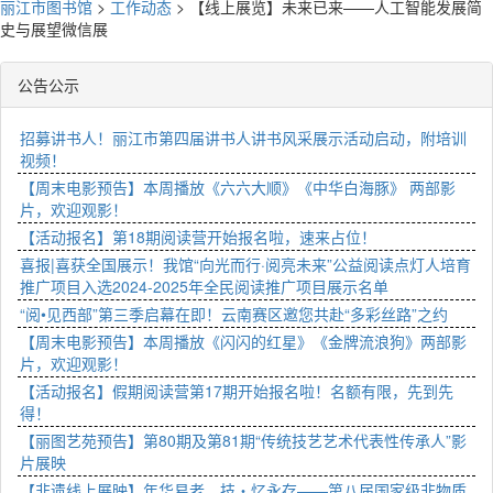
丽江市图书馆
>
工作动态
>
【线上展览】未来已来——人工智能发展简
史与展望微信展
公告公示
招募讲书人！丽江市第四届讲书人讲书风采展示活动启动，附培训
视频！
【周末电影预告】本周播放《六六大顺》《中华白海豚》 两部影
片，欢迎观影！
【活动报名】第18期阅读营开始报名啦，速来占位！
喜报|喜获全国展示！我馆“向光而行·阅亮未来”公益阅读点灯人培育
推广项目入选2024-2025年全民阅读推广项目展示名单
“阅•见西部”第三季启幕在即！云南赛区邀您共赴“多彩丝路”之约
【周末电影预告】本周播放《闪闪的红星》《金牌流浪狗》两部影
片，欢迎观影！
【活动报名】假期阅读营第17期开始报名啦！名额有限，先到先
得！
【丽图艺苑预告】第80期及第81期“传统技艺艺术代表性传承人”影
片展映
【非遗线上展映】年华易老，技・忆永存——第八届国家级非物质