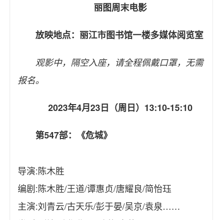
丽图周末电影
放映地点：丽江市图书馆一楼多媒体阅览室
观影中，隔空入座，请全程佩戴口罩，无需
报名。
2023年4月23日（周日）13:10-15:10
第547部：《危城》
导演:陈木胜
编剧:陈木胜/王道/谭惠贞/唐耀良/简怡珏
主演:刘青云/古天乐/彭于晏/吴京/袁泉……