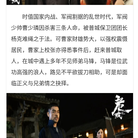
时值国家内战、军阀割据的乱世时代，军阀
少帅曹少璘因杀害三条人命，被普城保卫团团长
杨克难绳之于法。可曹家财雄势大，以强权震慑
居民，曹家上校张亦得悉事件后，赶来普城取
人，在城中遇上多年不见师弟马锋，马锋是位武
功高强的浪人，路见不平欲拔刀相助，可是却面
临正义与兄弟情之抉择。