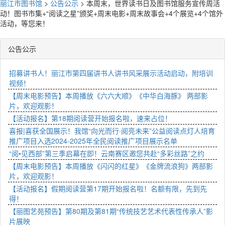
丽江市图书馆
>
公告公示
>
本周末，世界读书日及图书馆服务宣传周活
动！图书市集+“阅读之星”颁奖+周末电影+周末故事会+4个展览+4个馆外
活动，等您来！
公告公示
招募讲书人！丽江市第四届讲书人讲书风采展示活动启动，附培训
视频！
【周末电影预告】本周播放《六六大顺》《中华白海豚》 两部影
片，欢迎观影！
【活动报名】第18期阅读营开始报名啦，速来占位！
喜报|喜获全国展示！我馆“向光而行·阅亮未来”公益阅读点灯人培育
推广项目入选2024-2025年全民阅读推广项目展示名单
“阅•见西部”第三季启幕在即！云南赛区邀您共赴“多彩丝路”之约
【周末电影预告】本周播放《闪闪的红星》《金牌流浪狗》两部影
片，欢迎观影！
【活动报名】假期阅读营第17期开始报名啦！名额有限，先到先
得！
【丽图艺苑预告】第80期及第81期“传统技艺艺术代表性传承人”影
片展映