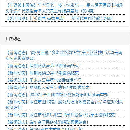
【非遗线上展映】年华易老，技・忆永存——第八届国家级非物质
文化遗产代表性传承人记录工作成果展映（第6期）
【线上展览】壮英雄气 砺强军志——新时代军旅诗歌主题展
工作动态
【新闻动态】“阅•见西部”“多彩丝路阅华章”全民阅读推广活动云南
赛区选拔赛落幕！
【新闻动态】假期阅读营第16期圆满结束！
【新闻动态】假期阅读营第15期圆满结束
【新闻动态】周末故事会第162期如期举行
【新闻动态】丽图周末故事会第161期圆满结束
【新闻动态】2026年全市图书馆业务技能培训班圆满举办
【新闻动态】丽江市图书馆开展公共场所地震安全预防与应对相关
知识培训
【新闻动态】丽江市税务局职工书屋开展读书分享会圆满结束！
【新闻动态】端午亲子民俗体验活动圆满结束！
【新闻动态】第160期周末故事会圆满结束！