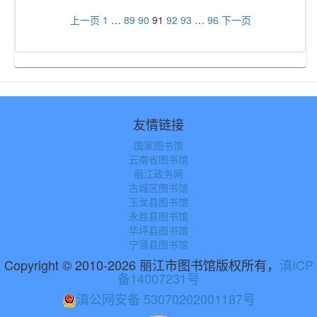
上一页
1
…
89
90
91
92
93
…
96
下一页
友情链接
国家图书馆
云南省图书馆
丽江政务网
古城区图书馆
玉龙县图书馆
永胜县图书馆
华坪县图书馆
宁蒗县图书馆
Copyright © 2010-2026 丽江市图书馆版权所有，
滇ICP
备14007231号
滇公网安备 53070202001187号