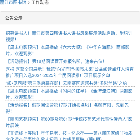
丽江市图书馆
>
工作动态
公告公示
招募讲书人！丽江市第四届讲书人讲书风采展示活动启动，附培训
视频！
【周末电影预告】本周播放《六六大顺》《中华白海豚》 两部影
片，欢迎观影！
【活动报名】第18期阅读营开始报名啦，速来占位！
喜报|喜获全国展示！我馆“向光而行·阅亮未来”公益阅读点灯人培育
推广项目入选2024-2025年全民阅读推广项目展示名单
“阅•见西部”第三季启幕在即！云南赛区邀您共赴“多彩丝路”之约
【周末电影预告】本周播放《闪闪的红星》《金牌流浪狗》两部影
片，欢迎观影！
【活动报名】假期阅读营第17期开始报名啦！名额有限，先到先
得！
【丽图艺苑预告】第80期及第81期“传统技艺艺术代表性传承人”影
片展映
【非遗线上展映】年华易老，技・忆永存——第八届国家级非物质
文化遗产代表性传承人记录工作成果展映（第6期）